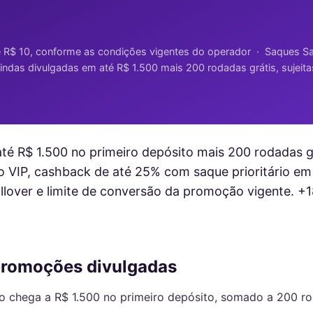
 de R$ 10, conforme as condições vigentes do operador · Saques Sa
das divulgadas em até R$ 1.500 mais 200 rodadas grátis, sujeit
té R$ 1.500 no primeiro depósito mais 200 rodadas gr
 VIP, cashback de até 25% com saque prioritário em
llover e limite de conversão da promoção vigente. +1
 promoções divulgadas
o chega a R$ 1.500 no primeiro depósito, somado a 200 ro