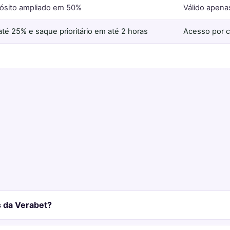
ósito ampliado em 50%
Válido apena
té 25% e saque prioritário em até 2 horas
Acesso por co
 da Verabet?