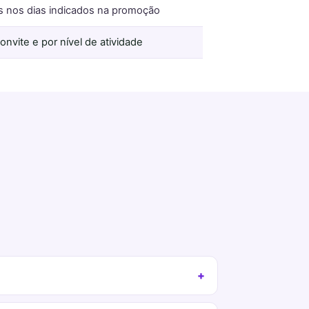
s nos dias indicados na promoção
nvite e por nível de atividade