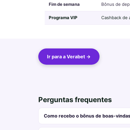
Fim de semana
Bônus de dep
Programa VIP
Cashback de a
Ir para a Verabet →
Perguntas frequentes
Como recebo o bônus de boas-vindas