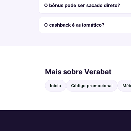
O bônus pode ser sacado direto?
O cashback é automático?
Mais sobre Verabet
Início
Código promocional
Mét