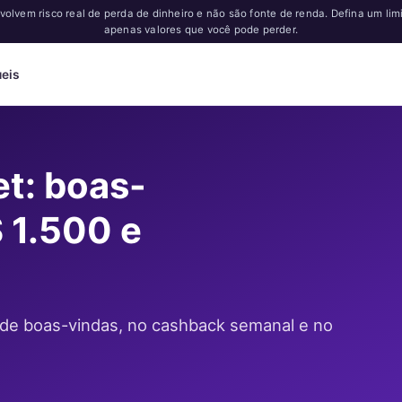
olvem risco real de perda de dinheiro e não são fonte de renda. Defina um lim
apenas valores que você pode perder.
eis
t: boas-
 1.500 e
 de boas-vindas, no cashback semanal e no