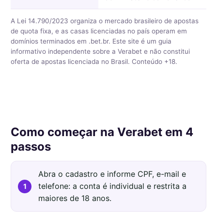
A Lei 14.790/2023 organiza o mercado brasileiro de apostas
de quota fixa, e as casas licenciadas no país operam em
domínios terminados em .bet.br. Este site é um guia
informativo independente sobre a Verabet e não constitui
oferta de apostas licenciada no Brasil. Conteúdo +18.
Como começar na Verabet em 4
passos
Abra o cadastro e informe CPF, e-mail e
telefone: a conta é individual e restrita a
maiores de 18 anos.