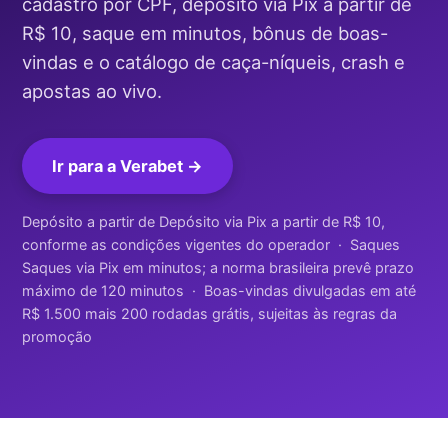
cadastro por CPF, depósito via Pix a partir de
R$ 10, saque em minutos, bônus de boas-
vindas e o catálogo de caça-níqueis, crash e
apostas ao vivo.
Ir para a Verabet →
Depósito a partir de Depósito via Pix a partir de R$ 10,
conforme as condições vigentes do operador · Saques
Saques via Pix em minutos; a norma brasileira prevê prazo
máximo de 120 minutos · Boas-vindas divulgadas em até
R$ 1.500 mais 200 rodadas grátis, sujeitas às regras da
promoção