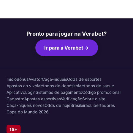
Pronto para jogar na Verabet?
Ir para a Verabet →
Início
Bônus
Aviator
Caça-níqueis
Odds de esportes
Apostas ao vivo
Métodos de depósito
Métodos de saque
Aplicativo
Login
Sistemas de pagamento
Código promocional
Cadastro
Apostas esportivas
Verificação
Sobre o site
Caça-níqueis novos
Odds de hoje
Brasileirão
Libertadores
Copa do Mundo 2026
18+