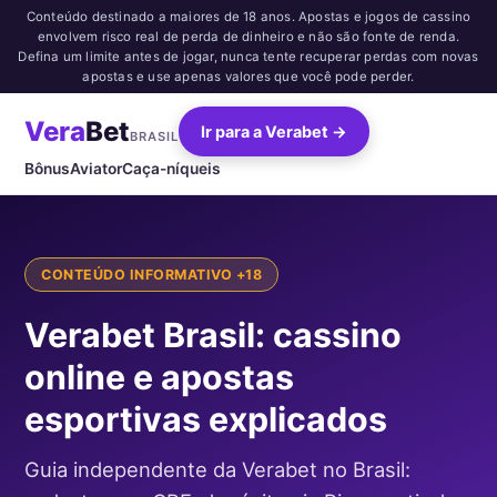
Conteúdo destinado a maiores de 18 anos. Apostas e jogos de cassino
envolvem risco real de perda de dinheiro e não são fonte de renda.
Defina um limite antes de jogar, nunca tente recuperar perdas com novas
apostas e use apenas valores que você pode perder.
Vera
Bet
Ir para a Verabet →
BRASIL
Bônus
Aviator
Caça-níqueis
CONTEÚDO INFORMATIVO +18
Verabet Brasil: cassino
online e apostas
esportivas explicados
Guia independente da Verabet no Brasil: