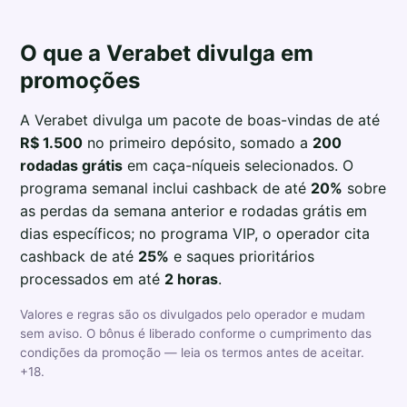
O que a Verabet divulga em
promoções
A Verabet divulga um pacote de boas-vindas de até
R$ 1.500
no primeiro depósito, somado a
200
rodadas grátis
em caça-níqueis selecionados. O
programa semanal inclui cashback de até
20%
sobre
as perdas da semana anterior e rodadas grátis em
dias específicos; no programa VIP, o operador cita
cashback de até
25%
e saques prioritários
processados em até
2 horas
.
Valores e regras são os divulgados pelo operador e mudam
sem aviso. O bônus é liberado conforme o cumprimento das
condições da promoção — leia os termos antes de aceitar.
+18.