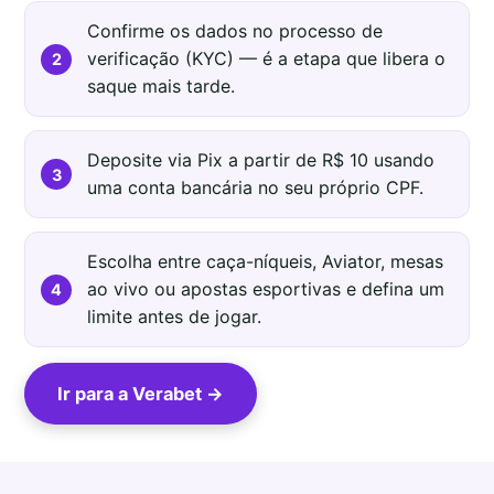
Confirme os dados no processo de
verificação (KYC) — é a etapa que libera o
saque mais tarde.
Deposite via Pix a partir de R$ 10 usando
uma conta bancária no seu próprio CPF.
Escolha entre caça-níqueis, Aviator, mesas
ao vivo ou apostas esportivas e defina um
limite antes de jogar.
Ir para a Verabet →