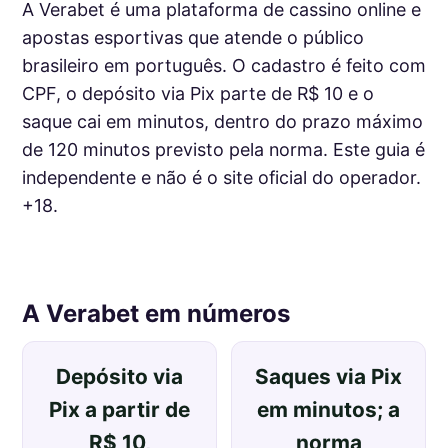
A Verabet é uma plataforma de cassino online e
apostas esportivas que atende o público
brasileiro em português. O cadastro é feito com
CPF, o depósito via Pix parte de R$ 10 e o
saque cai em minutos, dentro do prazo máximo
de 120 minutos previsto pela norma. Este guia é
independente e não é o site oficial do operador.
+18.
A Verabet em números
Depósito via
Saques via Pix
Pix a partir de
em minutos; a
R$ 10,
norma