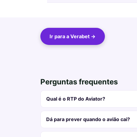
Ir para a Verabet →
Perguntas frequentes
Qual é o RTP do Aviator?
Dá para prever quando o avião cai?