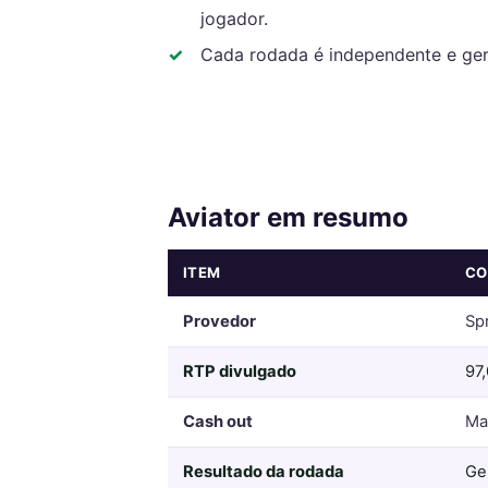
jogador.
Cada rodada é independente e gera
Aviator em resumo
ITEM
CO
Provedor
Sp
RTP divulgado
97
Cash out
Ma
Resultado da rodada
Ge